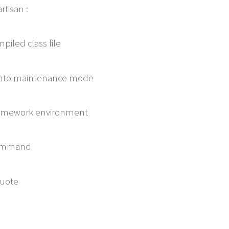
tisan :
led class file
to maintenance mode
mework environment
ommand
uote