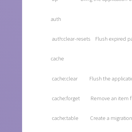
auth
auth:clear-resets Flush expired p
cache
cache:clear Flush the applicati
cache:forget Remove an item fr
cache:table Create a migration f