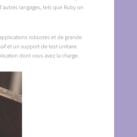
autres langages, tels que Ruby on
s applications robustes et de grande
f et un support de test unitaire
ication dont vous avez la charge.