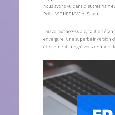
nous avons vu dans d'autres frame
Rails, ASP.NET MVC et Sinatra.
Laravel est accessible, tout en étant
envergure. Une superbe inversion du
étroitement intégré vous donnent le