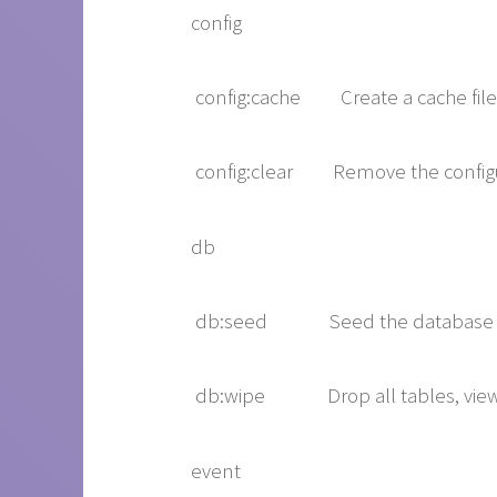
config
config:cache Create a cache file fo
config:clear Remove the configur
db
db:seed Seed the database wi
db:wipe Drop all tables, views
event