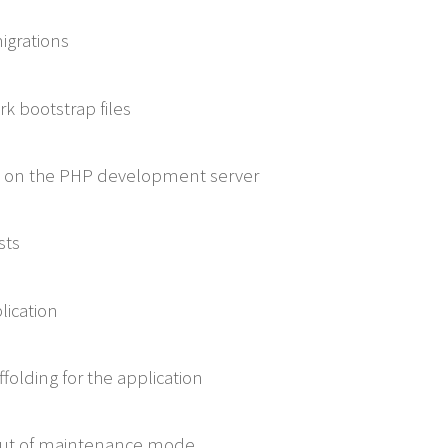
rations
bootstrap files
n the PHP development server
ts
ication
ing for the application
 of maintenance mode