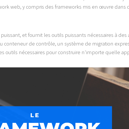
work web, y compris des frameworks mis en œuvre dans d'
 puissant, et fournit les outils puissants nécessaires à de
 conteneur de contrôle, un système de migration expressi
s outils nécessaires pour construire n'importe quelle appl